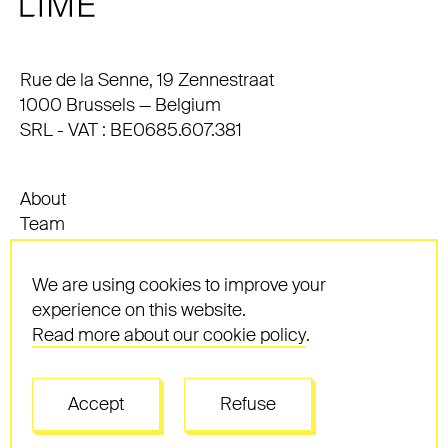
Address
Rue de la Senne, 19 Zennestraat
1000 Brussels — Belgium
SRL - VAT : BE0685.607.381
About
Team
Expertise
Contact
We are using cookies to improve your
News
experience on this website.
Latest thinking
Read more about our cookie policy
.
Careers
Cookies
Privacy
Accept
Refuse
General Conditions