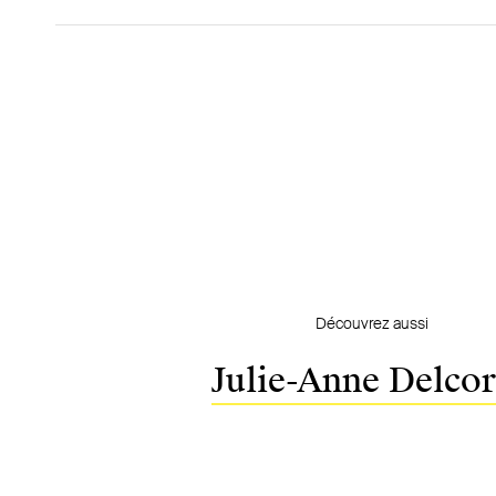
Thierry Tilquin, Kevin Alfers, « Le fonds européen 
terme et les investissements immobiliers »,
Jurimpr
l’immobilier)
, numéro spécial, 2017, p. 289 et s.
Thierry Tilquin, Kevin Alfers, Note sous Cass 11 oct
de restructuration et le transfert de la responsabili
Revue pratique des sociétés - Tijdschrift voor Re
Vennootschap
, 2019, p.14 et s.
Découvrez aussi
Julie-Anne Delco