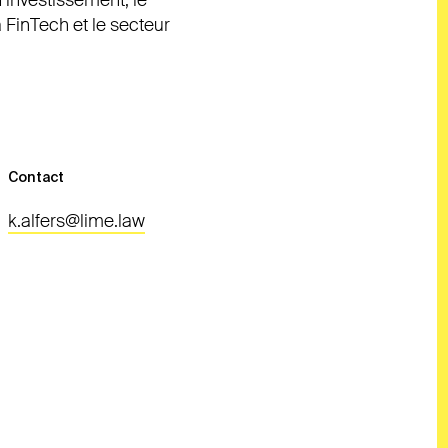
d’investissement, le
a FinTech et le secteur
Contact
k.alfers@lime.law