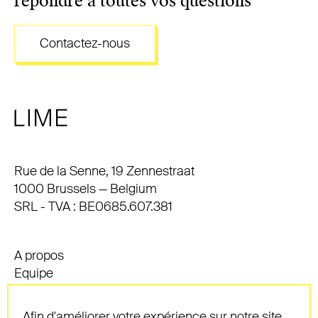
répondre à toutes vos questions
Contactez-nous
Adresse
Rue de la Senne, 19 Zennestraat
1000 Brussels — Belgium
SRL - TVA : BE0685.607.381
A propos
Equipe
Compétences
Contact
Afin d'améliorer votre expérience sur notre site,