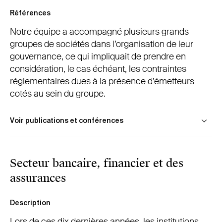
Références
Notre équipe a accompagné plusieurs grands
groupes de sociétés dans l’organisation de leur
gouvernance, ce qui impliquait de prendre en
considération, le cas échéant, les contraintes
réglementaires dues à la présence d’émetteurs
cotés au sein du groupe.
Voir publications et conférences
Thierry Tilquin, « La gouvernance d’entreprise »,
Secteur bancaire, financier et des
Répertoire Pratique de Droit Belge
, Larcier, à
paraître
assurances
Description
Julie-Anne Delcorde, « Le point sur les abus de
marché », lecture,
Midis de la Formation
,
Lors de ces dix dernières années, les institutions