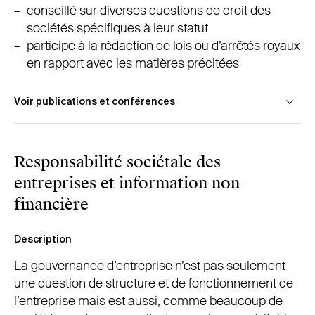
conseillé sur diverses questions de droit des
sociétés spécifiques à leur statut
participé à la rédaction de lois ou d’arrêtés royaux
en rapport avec les matières précitées
Voir publications et conférences
Thierry Tilquin, « La gouvernance d’entreprise »,
Responsabilité sociétale des
Répertoire Pratique de Droit Belge
, Larcier, à
paraître
entreprises et information non-
financière
Thérèse Loffet, présentation « Perspectives en
matière de gouvernance des entreprises publiques
Description
», exposé, Colloque « Gouvernance d’entreprise :
La gouvernance d’entreprise n’est pas seulement
Développements récents » organisé par Women on
une question de structure et de fonctionnement de
Board, 17 novembre 2015
l’entreprise mais est aussi, comme beaucoup de