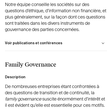
Notre équipe conseille les sociétés sur des
questions d’éthique, d’information non financière, et
plus généralement, sur la façon dont ces questions
sont traitées dans les divers instruments de
gouvernance des parties concernées.
Voir publications et conférences
Thierry Tilquin, « La gouvernance d’entreprise »,
Family Governance
Répertoire Pratique de Droit Belge
, Larcier, à
paraître
Description
Thierry Tilquin, conférencier, "Panorama des
De nombreuses entreprises étant confrontées à
évolutions récentes en matière de gouvernance
des questions de transition et de continuité, la
d’entreprise", colloque
Recent developments of
family governance
suscite énormément d’intérêt et
Corporate Governanc
e organisé par Women on
il est évident qu’elle est essentielle pour ces motifs.
Board, 17novembre 2015