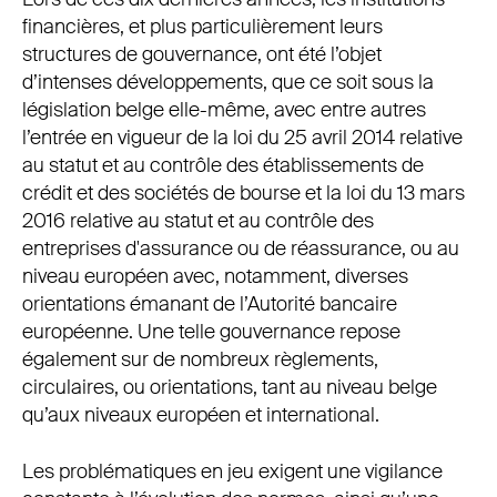
Conférence du Jeune Barreau de Bruxelles,
financières, et plus particulièrement leurs
Octobre 2017
structures de gouvernance, ont été l’objet
d’intenses développements, que ce soit sous la
législation belge elle-même, avec entre autres
Thierry Tilquin, « Evolution du droit des groupes en
l’entrée en vigueur de la loi du 25 avril 2014 relative
droit européen : nouveaux concepts », in
Droit des
au statut et au contrôle des établissements de
groupes de sociétés
, Bruxelles, Éditions Larcier,
crédit et des sociétés de bourse et la loi du 13 mars
2013, p. 7 et s.
2016 relative au statut et au contrôle des
entreprises d'assurance ou de réassurance, ou au
Thierry Tilquin, « La gouvernance d’entreprise et les
niveau européen avec, notamment, diverses
groupes de sociétés », in
Le droit des affaires en
orientations émanant de l’Autorité bancaire
évolution : les relations intragroupes : 15ème
européenne. Une telle gouvernance repose
journée du juriste d’entreprise 18/11/2004
,
également sur de nombreux règlements,
Bruxelles, Bruylant etAntwerpen, Kluwer, 2004, p.
circulaires, ou orientations, tant au niveau belge
57 et s.
qu’aux niveaux européen et international.
Les problématiques en jeu exigent une vigilance