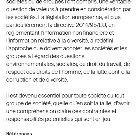
sociétés ou de groupes l’ont compris, une véritable
Thierry Tilquin, « La gouvernance d’entreprise et les
question de valeurs à prendre en considération par
groupes de sociétés », in
Le droit des affaires en
les sociétés. La législation européenne, et plus
évolution : les relations intragroupes : 15ème
particulièrement la directive 2014/95/EU, en
journée du juriste d’entreprise 18/11/2004
,
réglementant l’information non financière et
Bruxelles, Bruylant etAntwerpen, Kluwer, 2004, p.
l’information relative à la diversité, a redéfini
57 et s.
l’approche que doivent adopter les sociétés et les
groupes à l’égard des questions
environnementales, sociales, de droit du travail, de
respect des droits de l’homme, de la lutte contre la
corruption et de diversité.
Il est devenu essentiel pour toute société ou tout
groupe de société, quelle qu’en soit la taille, d’avoir
une compréhension claire des contraintes et
responsabilités potentielles qui sont en jeu.
Références