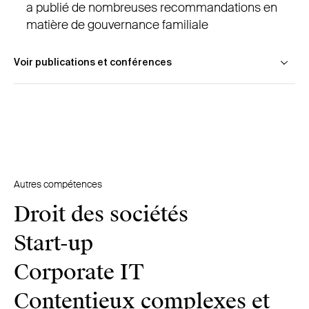
a publié de nombreuses recommandations en
matière de gouvernance familiale
Voir publications et conférences
Thierry Tilquin, Thérèse Loffet, sont intervenus en
tant qu’orateurs sur le sujet « Les Conventions
d’actionnaires et le sens de la justice » lors de
l’évènement de lancement de Familybiz organisé
par BNP Paribas Fortis en octobre 2017
Autres compétences
Droit des sociétés
Start-up
Corporate IT
Contentieux complexes et