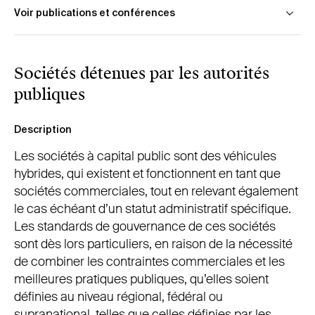
Voir publications et conférences
Thierry Tilquin, « La gouvernance d’entreprise et les
Sociétés détenues par les autorités
groupes de sociétés », in
Le droit des affaires en
évolution : les relations intragroupes : 15ème
publiques
journée du juriste d’entreprise 18/11/2004
,
Bruxelles, Bruylant etAntwerpen, Kluwer, 2004, p.
Description
57 et s.
Les sociétés à capital public sont des véhicules
hybrides, qui existent et fonctionnent en tant que
sociétés commerciales, tout en relevant également
le cas échéant d’un statut administratif spécifique.
Les standards de gouvernance de ces sociétés
sont dès lors particuliers, en raison de la nécessité
de combiner les contraintes commerciales et les
meilleures pratiques publiques, qu’elles soient
définies au niveau régional, fédéral ou
supranational, telles que celles définies par les