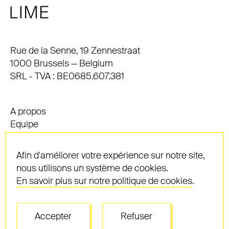
Adresse
Rue de la Senne, 19 Zennestraat
1000 Brussels — Belgium
SRL - TVA : BE0685.607.381
A propos
Equipe
Compétences
Contact
Afin d'améliorer votre expérience sur notre site,
Actualités
nous utilisons un système de cookies.
Réflexions récentes
En savoir plus sur notre politique de cookies
.
Carrières
Cookies
Vie privée
Accepter
Refuser
Conditions générales