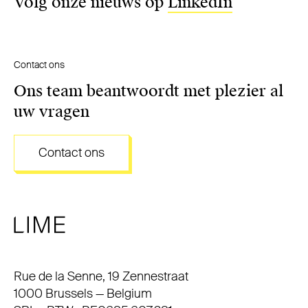
Volg onze nieuws op
LinkedIn
Contact ons
Ons team beantwoordt met plezier al
uw vragen
Contact ons
Adres
Rue de la Senne, 19 Zennestraat
1000 Brussels — Belgium